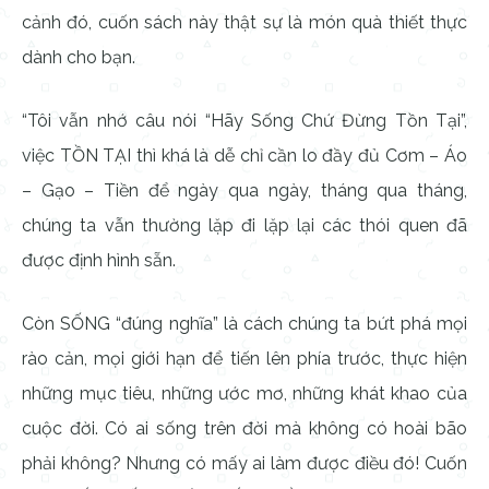
cảnh đó, cuốn sách này thật sự là món quà thiết thực
dành cho bạn.
“Tôi vẫn nhớ câu nói “Hãy Sống Chứ Đừng Tồn Tại”,
việc TỒN TẠI thì khá là dễ chỉ cần lo đầy đủ Cơm – Áo
– Gạo – Tiền để ngày qua ngày, tháng qua tháng,
chúng ta vẫn thường lặp đi lặp lại các thói quen đã
được định hình sẵn.
Còn SỐNG “đúng nghĩa” là cách chúng ta bứt phá mọi
rào cản, mọi giới hạn để tiến lên phía trước, thực hiện
những mục tiêu, những ước mơ, những khát khao của
cuộc đời. Có ai sống trên đời mà không có hoài bão
phải không? Nhưng có mấy ai làm được điều đó! Cuốn