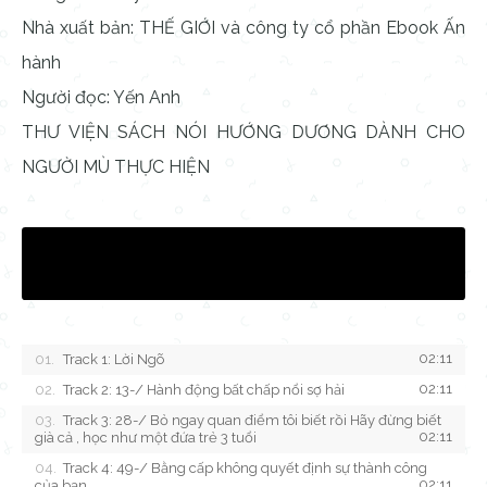
Nhà xuất bản: THẾ GIỚI và công ty cổ phần Ebook Ấn
hành
Người đọc: Yến Anh
THƯ VIỆN SÁCH NÓI HƯỚNG DƯƠNG DÀNH CHO
NGƯỜI MÙ THỰC HIỆN
02:11
Track 1: Lời Ngõ
02:11
Track 2: 13-/ Hành động bất chấp nổi sợ hải
Track 3: 28-/ Bỏ ngay quan điểm tôi biết rồi Hãy đừng biết
02:11
già cả , học như một đứa trẻ 3 tuổi
Track 4: 49-/ Bằng cấp không quyết định sự thành công
02:11
của bạn