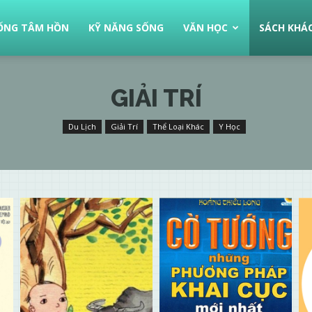
ỐNG TÂM HỒN
KỸ NĂNG SỐNG
VĂN HỌC
SÁCH KHÁ
GIẢI TRÍ
Du Lịch
Giải Trí
Thể Loại Khác
Y Học