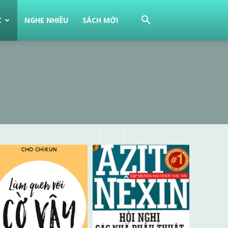
C
NGHE NHIỀU
SÁCH MỚI