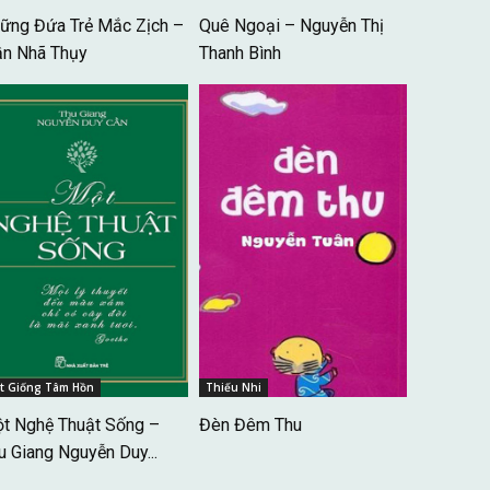
ững Đứa Trẻ Mắc Zịch –
Quê Ngoại – Nguyễn Thị
ần Nhã Thụy
Thanh Bình
t Giống Tâm Hồn
Thiếu Nhi
t Nghệ Thuật Sống –
Đèn Đêm Thu
u Giang Nguyễn Duy...