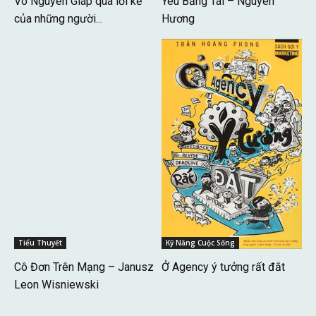
Võ Nguyên Giáp qua lời kể
Yêu Bằng Tai – Nguyên
của những người...
Hương
Tiểu Thuyết
Kỹ Năng Cuộc Sống
Cô Đơn Trên Mạng – Janusz
Ở Agency ý tưởng rất đắt
Leon Wisniewski