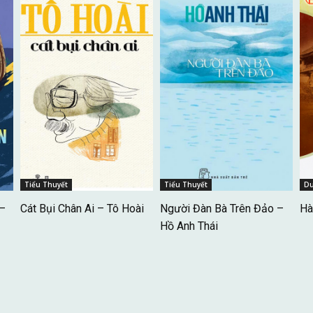
Tiểu Thuyết
Tiểu Thuyết
Du
 –
Cát Bụi Chân Ai – Tô Hoài
Người Đàn Bà Trên Đảo –
Hà
Hồ Anh Thái