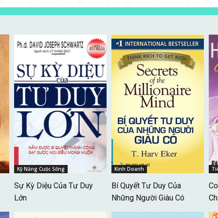
Kỹ Năng Cuộc Sống
Kinh Doanh
Ti
Sự Kỳ Diệu Của Tư Duy
Bí Quyết Tư Duy Của
Co
Lớn
Những Người Giàu Có
Ch