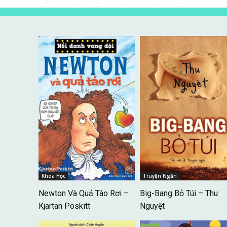
Khoa Học
Truyện Ngắn
Newton Và Quả Táo Rơi –
Big-Bang Bỏ Túi – Thu
Kjartan Poskitt
Nguyệt