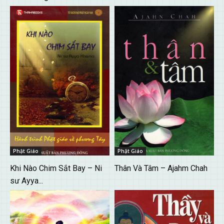
Phật Giáo
Phật Giáo
Khi Nào Chim Sắt Bay – Ni
Thân Và Tâm – Ajahm Chah
sư Ayya...