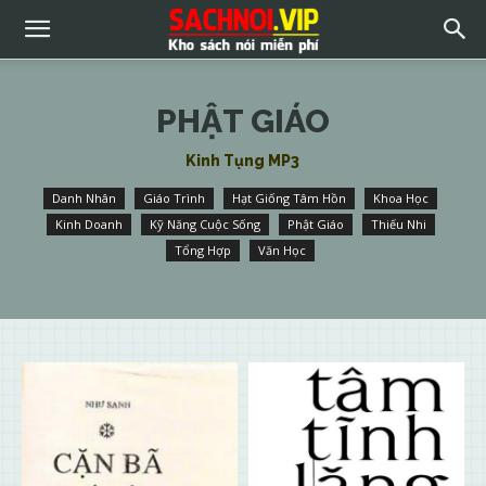
PHẬT GIÁO
Kinh Tụng MP3
Danh Nhân
Giáo Trình
Hạt Giống Tâm Hồn
Khoa Học
Kinh Doanh
Kỹ Năng Cuộc Sống
Phật Giáo
Thiếu Nhi
Tổng Hợp
Văn Học