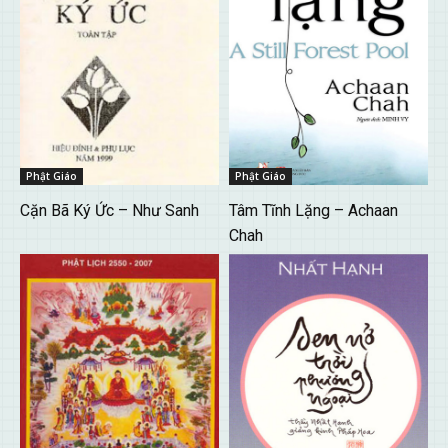
Phật Giáo
Phật Giáo
Cặn Bã Ký Ức – Như Sanh
Tâm Tĩnh Lặng – Achaan
Chah