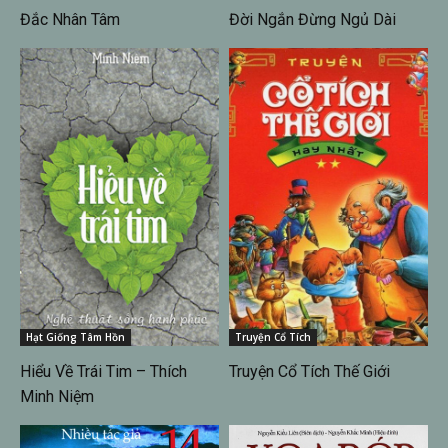
Đắc Nhân Tâm
Đời Ngắn Đừng Ngủ Dài
Hạt Giống Tâm Hồn
Truyện Cổ Tích
Hiểu Về Trái Tim – Thích
Truyện Cổ Tích Thế Giới
Minh Niệm