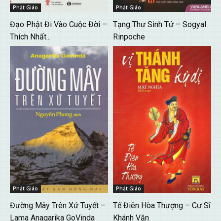
Phật Giáo
Phật Giáo
Đạo Phật Đi Vào Cuộc Đời –
Tạng Thư Sinh Tử – Sogyal
Thích Nhất...
Rinpoche
Phật Giáo
Phật Giáo
Đường Mây Trên Xứ Tuyết –
Tế Điên Hòa Thượng – Cư Sĩ
Lama Anagarika GoVinda
Khánh Văn