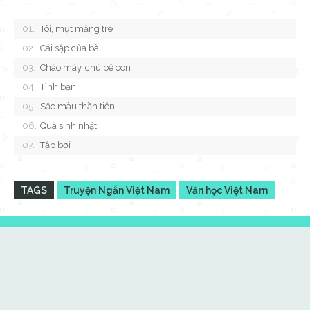
Tôi, mụt măng tre
Cái sập của bà
Chào mày, chú bê con
Tình bạn
Sắc màu thần tiên
Quà sinh nhật
Tập bơi
TAGS
Truyện Ngắn Việt Nam
Văn học Việt Nam