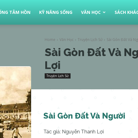
ỐNG TÂM HỒN
KỸ NĂNG SỐNG
VĂN HỌC
SÁCH KHÁ
Home
Văn Học
Truyện Lịch Sử
Sài Gòn Đất Và Ng
Sài Gòn Đất Và N
Lợi
Truyện Lịch Sử
Sài Gòn Đất Và Người
Tác giả: Nguyễn Thanh Lợi