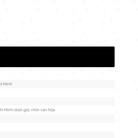
h
hí Minh
í Minh dưới góc nhìn văn hóa