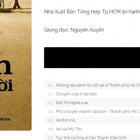
Nhà Xuất Bản Tổng Hợp Tp.HCM ấn hàn
Giọng đọc: Nguyên Xuyến
Những địa danh bị viết sai ở Thành phố Hồ C
Chuyện cọp ở Sài Gòn
Đất Thị Nghè xưa
Phố chuyên doanh Sài Gòn - Thành phố Hồ Ch
Xe thổ mộ
Xe lửa Mỹ Tho
Tục thờ cá Ông ở Cần Thạnh (Cần Giờ)