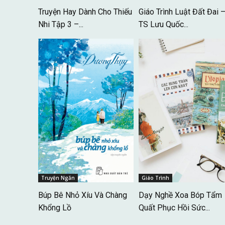
Truyện Hay Dành Cho Thiếu
Giáo Trình Luật Đất Đai 
Nhi Tập 3 –...
TS Lưu Quốc...
Truyện Ngắn
Giáo Trình
Búp Bê Nhỏ Xíu Và Chàng
Dạy Nghề Xoa Bóp Tẩm
Khổng Lồ
Quất Phục Hồi Sức...