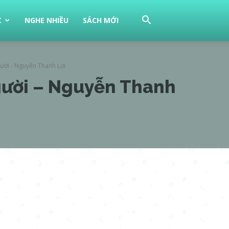
C
NGHE NHIỀU
SÁCH MỚI
ười - Nguyễn Thanh Lợi
gười – Nguyễn Thanh