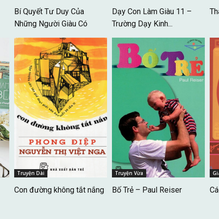
–
Bí Quyết Tư Duy Của
Dạy Con Làm Giàu 11 –
Th
Những Người Giàu Có
Trường Dạy Kinh...
Truyện Dài
Truyện Vừa
Gi
Con đường không tắt nắng
Bố Trẻ – Paul Reiser
Cá