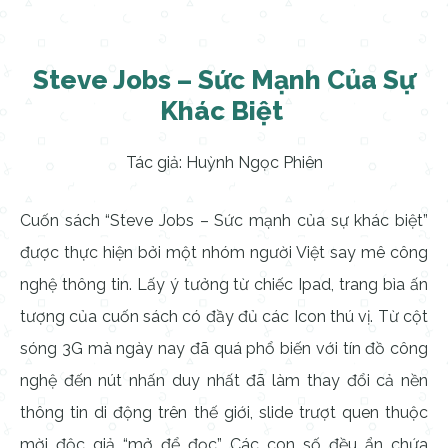
Steve Jobs – Sức Mạnh Của Sự
Khác Biệt
Tác giả: Huỳnh Ngọc Phiên
Cuốn sách “Steve Jobs – Sức mạnh của sự khác biệt”
được thực hiện bởi một nhóm người Việt say mê công
nghệ thông tin. Lấy ý tưởng từ chiếc Ipad, trang bìa ấn
tượng của cuốn sách có đầy đủ các Icon thú vị. Từ cột
sóng 3G mà ngày nay đã quá phổ biến với tín đồ công
nghệ đến nút nhấn duy nhất đã làm thay đổi cả nền
thông tin di động trên thế giới, slide trượt quen thuộc
mời độc giả “mở để đọc”. Các con số đều ẩn chứa