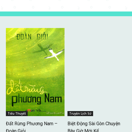
Tiểu Thuyết
Truyện Lịch Sử
Đất Rừng Phương Nam –
Biệt Động Sài Gòn Chuyện
Đoàn Giỏi
Bây Giờ Mới Kể...