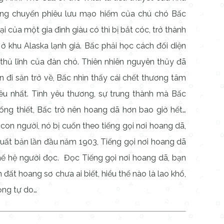
ng chuyến phiêu lưu mạo hiểm của chú chó Bấc
i của một gia đình giàu có thì bị bắt cóc, trở thành
ở khu Alaska lạnh giá. Bấc phải học cách đối diện
 thủ lĩnh của đàn chó. Thiên nhiên nguyên thủy đã
 đi săn trở về, Bấc nhìn thấy cái chết thương tâm
u nhất. Tình yêu thương, sự trung thành mà Bấc
ống thiết, Bấc trở nên hoang dã hơn bao giờ hết…
 con người, nó bị cuốn theo tiếng gọi nơi hoang dã,
Xuất bản lần đầu năm 1903, Tiếng gọi nơi hoang dã
thế hệ người đọc. Đọc Tiếng gọi nơi hoang dã, bạn
đất hoang sơ chưa ai biết, hiểu thế nào là lao khổ,
ọng tự do…