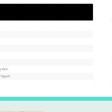
i
g Mòn
n Người