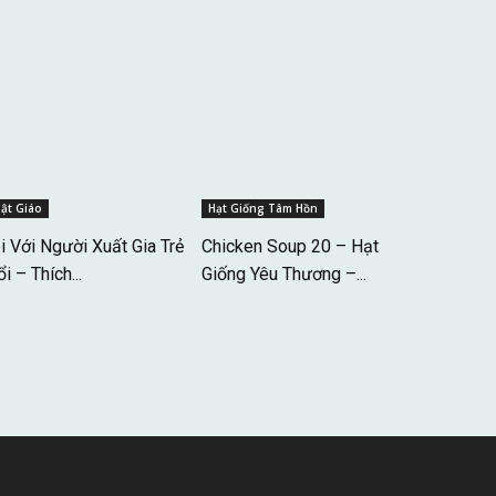
ật Giáo
Hạt Giống Tâm Hồn
i Với Người Xuất Gia Trẻ
Chicken Soup 20 – Hạt
i – Thích...
Giống Yêu Thương –...