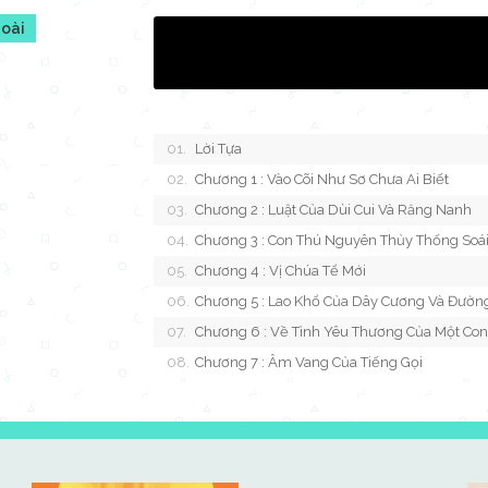
goài
Lời Tựa
Chương 1 : Vào Cõi Như Sơ Chưa Ai Biết
Chương 2 : Luật Của Dùi Cui Và Răng Nanh
Chương 3 : Con Thú Nguyên Thủy Thống Soá
Chương 4 : Vị Chúa Tể Mới
Chương 5 : Lao Khổ Của Dây Cương Và Đườn
Chương 6 : Về Tình Yêu Thương Của Một Co
Chương 7 : Âm Vang Của Tiếng Gọi