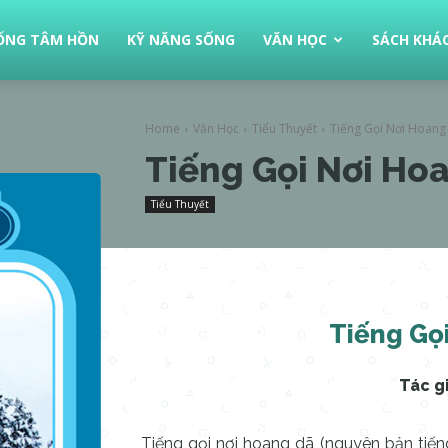
ỐNG TÂM HỒN
KỸ NĂNG SỐNG
VĂN HỌC
SÁCH KHÁ
Home
Văn Học
Tiểu Thuyết
Tiếng Gọi Nơi Hoang
Tiếng Gọi Nơi Ho
Tiểu Thuyết
Tiếng Gọ
Tác gi
Tiếng gọi nơi hoang dã (nguyên bản tiếng