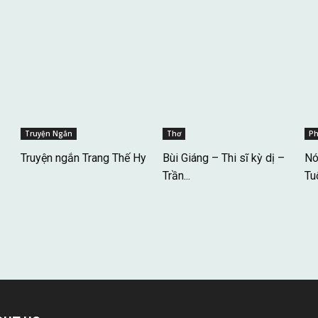
Truyện Ngắn
Thơ
Ph
Truyện ngắn Trang Thế Hy
Bùi Giáng – Thi sĩ kỳ dị –
Nó
Trần...
Tuổ