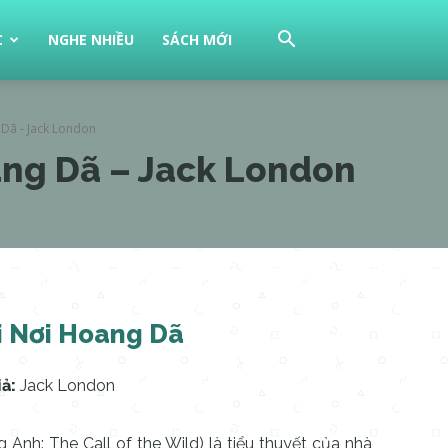
C
NGHE NHIỀU
SÁCH MỚI
 Dã - Jack London
ang Dã – Jack London
i Nơi Hoang Dã
ả:
Jack London
 Anh: The Call of the Wild) là tiểu thuyết của nhà