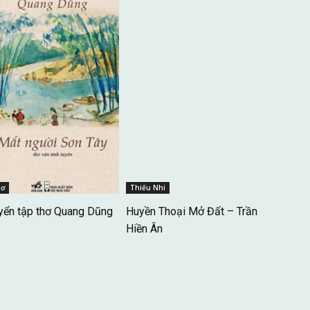
hơ
Thiếu Nhi
yển tập thơ Quang Dũng
Huyền Thoại Mở Đất – Trần
Hiền Ân